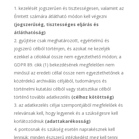
kezelését jogszerűen és tisztességesen, valamint az
Érintett számára átlátható módon kell végezni
(jogszerűség, tisztességes eljárás és
átláthatóság)
gyűjtése csak meghatározott, egyértelmű és
jogszerű célból történjen, és azokat ne kezeljék
ezekkel a célokkal össze nem egyeztethető módon; a
GDPR 89. cikk (1) bekezdésének megfelelően nem
minősül az eredeti céllal össze nem egyeztethetőnek a
közérdekű archiválás céljából, tudományos és
történelmi kutatási célból vagy statisztikai célból
történő további adatkezelés
(célhoz kötöttség)
az adatkezelés céljai szempontjából megfelelőek és
relevánsak kell, hogy legyenek és a szükségesre kell
korlátozódniuk
(adattakarékosság)
pontosnak és szükség esetén naprakésznek kell
lenniük; minden észszerű intézkedést meg kell tenni