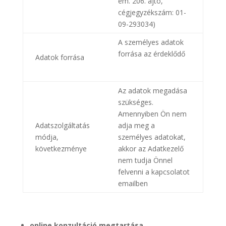
em. 206. ajtó,
cégjegyzékszám: 01-
09-293034)
A személyes adatok
forrása az érdeklődő
Adatok forrása
Az adatok megadása
szükséges.
Amennyiben Ön nem
Adatszolgáltatás
adja meg a
módja,
személyes adatokat,
következménye
akkor az Adatkezelő
nem tudja Önnel
felvenni a kapcsolatot
emailben
online konzultáció megtartása