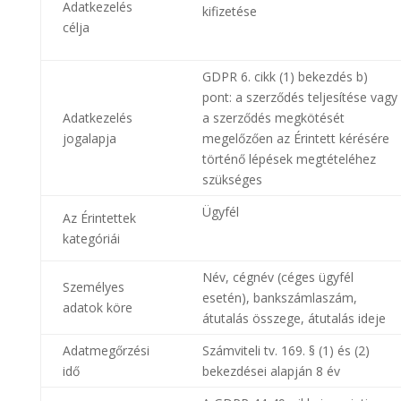
Adatkezelés
kifizetése
célja
GDPR 6. cikk (1) bekezdés b)
pont: a szerződés teljesítése vagy
Adatkezelés
a szerződés megkötését
jogalapja
megelőzően az Érintett kérésére
történő lépések megtételéhez
szükséges
Ügyfél
Az Érintettek
kategóriái
Név, cégnév (céges ügyfél
Személyes
esetén), bankszámlaszám,
adatok köre
átutalás összege, átutalás ideje
Adatmegőrzési
Számviteli tv. 169. § (1) és (2)
idő
bekezdései alapján 8 év