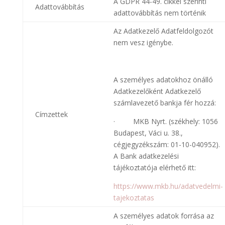
A GDPR 44-49. cikkei szerinti
Adattovábbítás
adattovábbítás nem történik
Az Adatkezelő Adatfeldolgozót
nem vesz igénybe.
A személyes adatokhoz önálló
Adatkezelőként Adatkezelő
számlavezető bankja fér hozzá:
Címzettek
· MKB Nyrt. (székhely: 1056
Budapest, Váci u. 38.,
cégjegyzékszám: 01-10-040952).
A Bank adatkezelési
tájékoztatója elérhető itt:
https://www.mkb.hu/adatvedelmi-
tajekoztatas
A személyes adatok forrása az