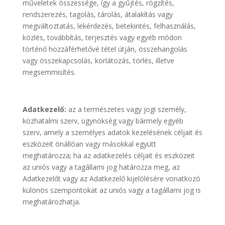
műveletek összessége, így a gyűjtés, rögzítés,
rendszerezés, tagolás, tárolás, átalakítás vagy
megváltoztatás, lekérdezés, betekintés, felhasználás,
közlés, továbbítás, terjesztés vagy egyéb módon
történő hozzáférhetővé tétel útján, összehangolás
vagy összekapcsolás, korlátozás, törlés, illetve
megsemmisítés.
Adatkezelő:
az a természetes vagy jogi személy,
közhatalmi szerv, ügynökség vagy bármely egyéb
szerv, amely a személyes adatok kezelésének céljait és
eszközeit önállóan vagy másokkal együtt
meghatározza; ha az adatkezelés céljait és eszközeit
az uniós vagy a tagállami jog határozza meg, az
Adatkezelőt vagy az Adatkezelő kijelölésére vonatkozó
különös szempontokat az uniós vagy a tagállami jog is
meghatározhatja.