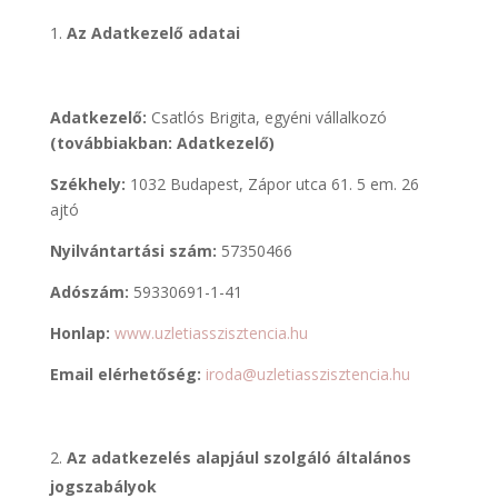
Az Adatkezelő adatai
Adatkezelő:
Csatlós Brigita, egyéni vállalkozó
(továbbiakban: Adatkezelő)
Székhely:
1032 Budapest, Zápor utca 61. 5 em. 26
ajtó
Nyilvántartási szám:
57350466
Adószám:
59330691-1-41
Honlap:
www.uzletiasszisztencia.hu
Email elérhetőség:
iroda@uzletiasszisztencia.hu
Az adatkezelés alapjául szolgáló általános
jogszabályok