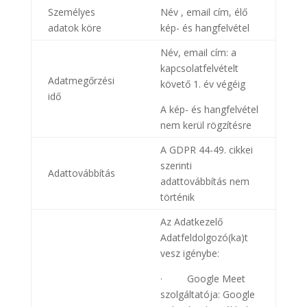
Személyes
Név , email cím, élő
adatok köre
kép- és hangfelvétel
Név, email cím: a
kapcsolatfelvételt
Adatmegőrzési
követő 1. év végéig
idő
A kép- és hangfelvétel
nem kerül rögzítésre
A GDPR 44-49. cikkei
szerinti
Adattovábbítás
adattovábbítás nem
történik
Az Adatkezelő
Adatfeldolgozó(ka)t
vesz igénybe:
· Google Meet
szolgáltatója: Google