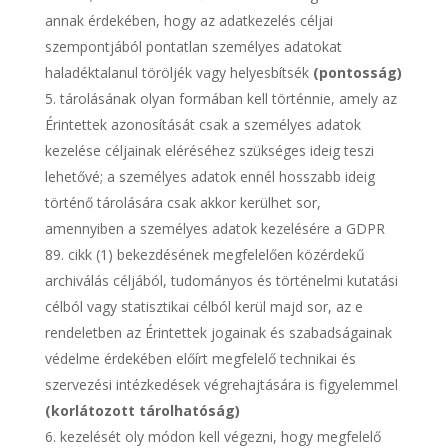
annak érdekében, hogy az adatkezelés céljai
szempontjából pontatlan személyes adatokat
haladéktalanul töröljék vagy helyesbítsék
(pontosság)
tárolásának olyan formában kell történnie, amely az
Érintettek azonosítását csak a személyes adatok
kezelése céljainak eléréséhez szükséges ideig teszi
lehetővé; a személyes adatok ennél hosszabb ideig
történő tárolására csak akkor kerülhet sor,
amennyiben a személyes adatok kezelésére a GDPR
89. cikk (1) bekezdésének megfelelően közérdekű
archiválás céljából, tudományos és történelmi kutatási
célból vagy statisztikai célból kerül majd sor, az e
rendeletben az Érintettek jogainak és szabadságainak
védelme érdekében előírt megfelelő technikai és
szervezési intézkedések végrehajtására is figyelemmel
(korlátozott tárolhatóság)
kezelését oly módon kell végezni, hogy megfelelő