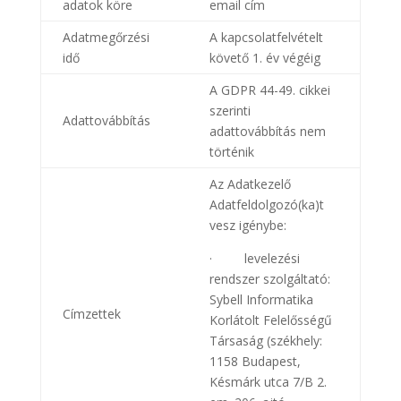
adatok köre
email cím
Adatmegőrzési
A kapcsolatfelvételt
idő
követő 1. év végéig
A GDPR 44-49. cikkei
szerinti
Adattovábbítás
adattovábbítás nem
történik
Az Adatkezelő
Adatfeldolgozó(ka)t
vesz igénybe:
· levelezési
rendszer szolgáltató:
Sybell Informatika
Címzettek
Korlátolt Felelősségű
Társaság (székhely:
1158 Budapest,
Késmárk utca 7/B 2.