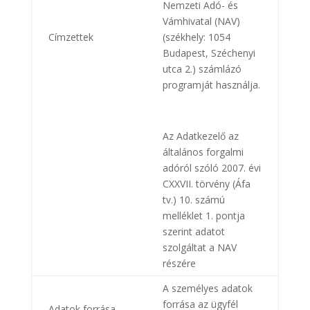
Nemzeti Adó- és
Vámhivatal (NAV)
Címzettek
(székhely: 1054
Budapest, Széchenyi
utca 2.) számlázó
programját használja.
Az Adatkezelő az
általános forgalmi
adóról szóló 2007. évi
CXXVII. törvény (Áfa
tv.) 10. számú
melléklet 1. pontja
szerint adatot
szolgáltat a NAV
részére
A személyes adatok
forrása az ügyfél
Adatok forrása