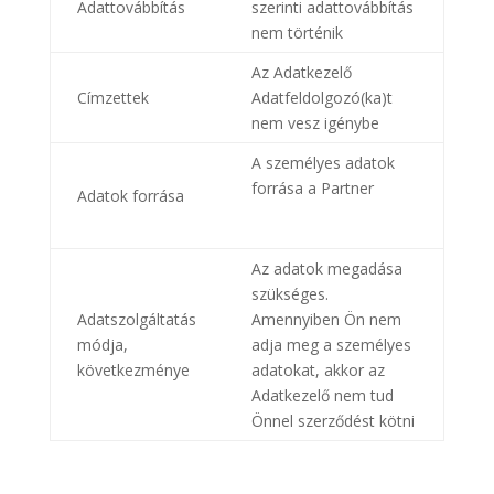
Adattovábbítás
szerinti adattovábbítás
nem történik
Az Adatkezelő
Címzettek
Adatfeldolgozó(ka)t
nem vesz igénybe
A személyes adatok
forrása a Partner
Adatok forrása
Az adatok megadása
szükséges.
Adatszolgáltatás
Amennyiben Ön nem
módja,
adja meg a személyes
következménye
adatokat, akkor az
Adatkezelő nem tud
Önnel szerződést kötni