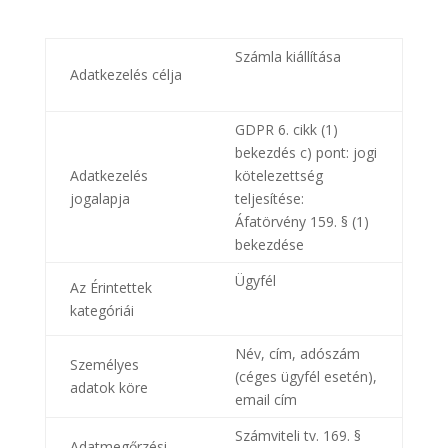
Számla kiállítása
Adatkezelés célja
GDPR 6. cikk (1)
bekezdés c) pont: jogi
Adatkezelés
kötelezettség
jogalapja
teljesítése:
Áfatörvény 159. § (1)
bekezdése
Ügyfél
Az Érintettek
kategóriái
Név, cím, adószám
Személyes
(céges ügyfél esetén),
adatok köre
email cím
Számviteli tv. 169. §
Adatmegőrzési