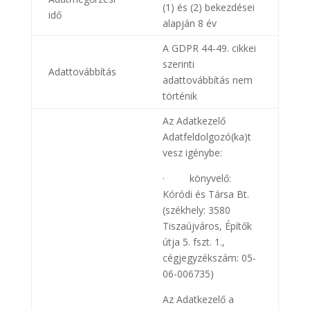
(1) és (2) bekezdései
idő
alapján 8 év
A GDPR 44-49. cikkei
szerinti
Adattovábbítás
adattovábbítás nem
történik
Az Adatkezelő
Adatfeldolgozó(ka)t
vesz igénybe:
· könyvelő:
Kóródi és Társa Bt.
(székhely: 3580
Tiszaújváros, Építők
útja 5. fszt. 1.,
cégjegyzékszám: 05-
06-006735)
Az Adatkezelő a