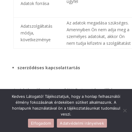
ügyfél
Adatok forrása
Az adatok megadása szükséges.
Adatszolgáltatás
Amennyiben Ön nem adja meg a
módja,
személyes adatokat, akkor Ön
következménye
nem tudja kifizetni a szolgáltatást
szerződéses kapcsolattartás
Az Adatkezelő a vele szerződött Partnerei (beszállító,
Kedves Látogató! Tájékoztatjuk, hogy a honlap felhasználói
ügyfél) esetében a szerződésben rögzített
élmény fokozásának érdekében sütiket alkalmazunk. A
kapcsolattartóján keresztül folytat kommunikációt, és
honlapunk használatával ön a tájékoztatásunkat tudomásul
tart fenn üzleti kapcsolatot.
veszi.
Elfogadom
Adatvédelmi irányelvek