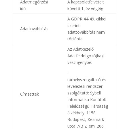
Adatmegőrzési
A kapcsolatfelvételt
idő
követő 1. év végéig
A GDPR 44-49. cikkei
szerinti
Adattovábbítás
adattovábbítás nem
történik
Az Adatkezelő
Adatfeldolgozó(ka)t
vesz igénybe:
·
tárhelyszolgáltató és
levelezési rendszer
szolgáltató: Sybell
Címzettek
Informatika Korlátolt
Felelősségű Társaság
(székhely: 1158
Budapest, Késmárk
utca 7/B 2. em. 206.